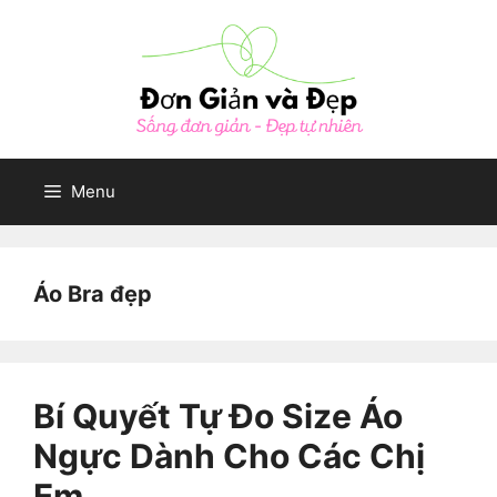
Skip
to
content
Menu
Áo Bra đẹp
Bí Quyết Tự Đo Size Áo
Ngực Dành Cho Các Chị
Em