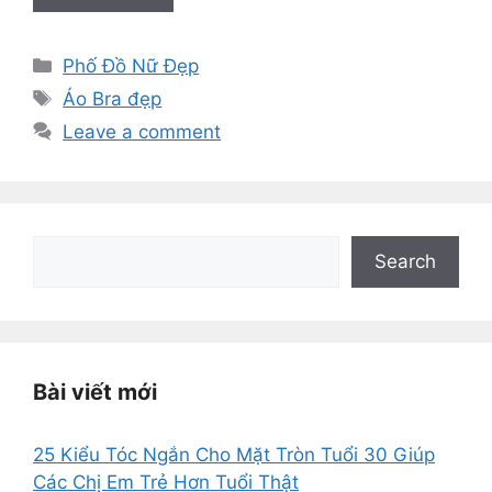
Categories
Phố Đồ Nữ Đẹp
Tags
Áo Bra đẹp
Leave a comment
Search
Search
Bài viết mới
25 Kiểu Tóc Ngắn Cho Mặt Tròn Tuổi 30 Giúp
Các Chị Em Trẻ Hơn Tuổi Thật