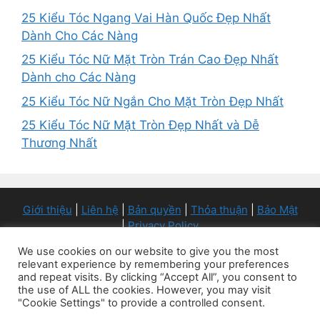
25 Kiểu Tóc Ngang Vai Hàn Quốc Đẹp Nhất
Dành Cho Các Nàng
25 Kiểu Tóc Nữ Mặt Tròn Trán Cao Đẹp Nhất
Dành cho Các Nàng
25 Kiểu Tóc Nữ Ngắn Cho Mặt Tròn Đẹp Nhất
25 Kiểu Tóc Nữ Mặt Tròn Đẹp Nhất và Dễ
Thương Nhất
Giới thiệu
|
Liên hệ
|
Bản quyền
|
Thỏa thuận
|
Bảo Mật
|
Privacy Policy
Copyright © 2026 - DonGianVaDep.com
We use cookies on our website to give you the most
Đơn Giản và Đẹp cung cấp nội dung mang tính tham khảo. Nếu bạn
relevant experience by remembering your preferences
đang có bất cứ vấn đề lo lắng gì về thời trang, sức khỏe, làm đẹp vv..,
and repeat visits. By clicking “Accept All”, you consent to
the use of ALL the cookies. However, you may visit
hãy hỏi ý kiến của các chuyên gia trong lĩnh vựa đó. Vui lòng xem
"Cookie Settings" to provide a controlled consent.
trang
Thỏa thuận người sử dụng
trước khi quyết định sử dụng site này.